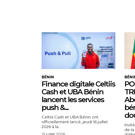
BÉNIN
BÉNI
Finance digitale Celtiis
PO
Cash et UBA Bénin
TR
lancent les services
Abe
push &...
bén
dou
Celtiis Cash et UBA Bénin ont
officiellement lancé, jeudi 16 juillet
Invit
2026 à la...
de la
21 juillet 2026
d'Afre