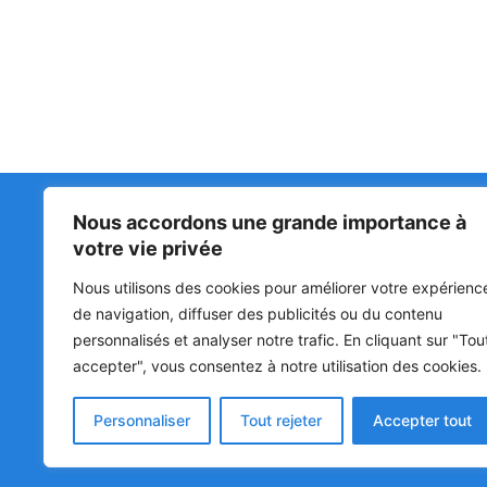
Nous accordons une grande importance à
Matin Libre
47ᵉ
votre vie privée
LA 
PRI
Premiers sur l'info !
Nous utilisons des cookies pour améliorer votre expérienc
HOU
BÉN
de navigation, diffuser des publicités ou du contenu
POL
personnalisés et analyser notre trafic. En cliquant sur "Tou
accepter", vous consentez à notre utilisation des cookies.
SOC
CUL
Personnaliser
Tout rejeter
Accepter tout
© Matin Libre, Tous droits réservés