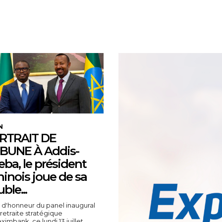
KEEP EXPLORING
N
RTRAIT DE
IBUNE À Addis-
ba, le président
inois joue de sa
ble...
é d'honneur du panel inaugural
 retraite stratégique
ximbank, ce lundi 13 juillet,...