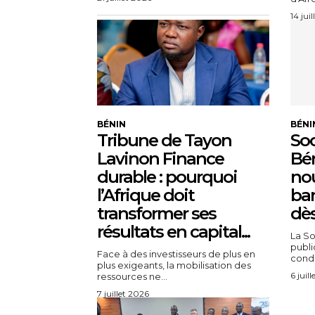
14 jui
BÉNIN
BÉNI
Tribune de Tayon
Soc
Lavinon Finance
Bén
durable : pourquoi
nou
l’Afrique doit
ban
transformer ses
dès
résultats en capital...
La So
publi
Face à des investisseurs de plus en
condit
plus exigeants, la mobilisation des
6 juil
ressources ne...
7 juillet 2026