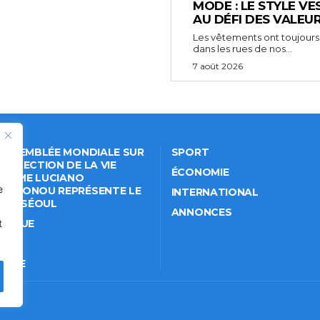
MODE : LE STYLE VE
AU DÉFI DES VALEU
Les vêtements ont toujours
dans les rues de nos...
7 août 2026
 ASSEMBLÉE MONDIALE SUR
SPORT
PROTECTION DE LA VIE
ÉCONOMIE
VÉE: ME LUCIANO
e
NKPONOU REPRÉSENTE LE
INTERNATIONAL
IN À SÉOUL
ANNONCES
ITIQUE
t
IÉTÉ
TURE