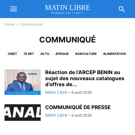
MATIN LIBRE
Premiers sur l'info !
Home
Communiqué
COMMUNIQUÉ
1XBET
7E ART
ACTU
AFRIQUE
AGRICULTURE
ALIMENTATION
ANALYSE
ANNONCES
ARMÉE
ARNAQUE
ART
ART VIVANT
ARTISANAT
ASSAINISSEMENT
ASSOCIATION
ASSURANCE
Réaction de l’ARCEP BENIN au
ATHLÉTISME
ATLÉTISME
sujet des nouveaux catalogues
BASKET
BASKETBALL
BÉNIN
d’offres de...
BURKINA - FASO
BURKINA-FASO
CÉLÉBRATION
CHRONIQUE
Matin Libre
-
6 août 2026
CINÉMA
COMMERCE
COMMUNIQUÉ
CONGO
COOPÉRATION
CORRUPTION
DÉCENTRALISATION
DÉMOCRATIE
DIPLOMATIE
COMMUNIQUÉ DE PRESSE
DISTINCTIONS
DROIT
EAU
ECONOMIE
ECONOMIE BLEUE
Matin Libre
-
6 août 2026
ÉCONOMIE RÉGIONALE
EDUCATION
EMPLOI
ENERGIE
ENFANCE
ENTREPRENARIAT
ENVIRONNEMENT
FAITS DIVERS
FINANCE
FOOTBALL
FOOTBALL/ L'AGENDA DU WEEK-END
FORMATION
FORUM