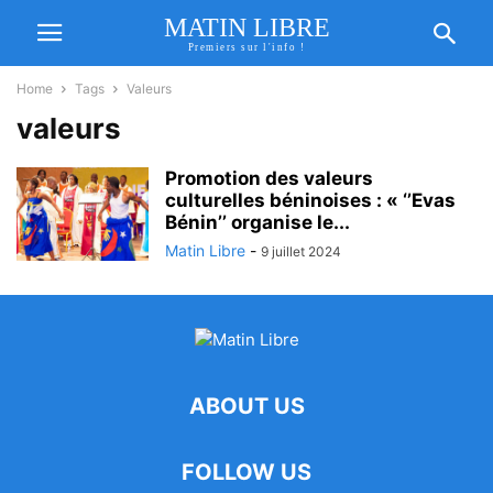
MATIN LIBRE
Premiers sur l'info !
Home
Tags
Valeurs
valeurs
Promotion des valeurs
culturelles béninoises : « ‘’Evas
Bénin’’ organise le...
Matin Libre
-
9 juillet 2024
ABOUT US
FOLLOW US