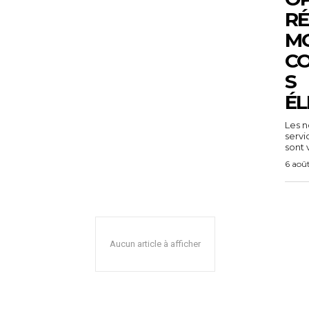
RÉ
MO
C
S
ÉL
Les n
servi
sont v
6 aoû
Aucun article à afficher