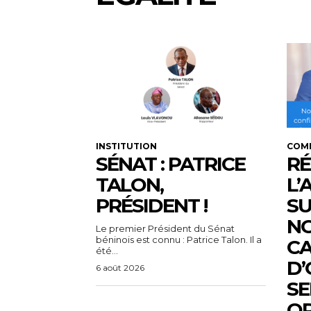
INSTITUTION
COM
SÉNAT : PATRICE
RÉ
TALON,
L’
PRÉSIDENT !
SU
N
Le premier Président du Sénat
béninois est connu : Patrice Talon. Il a
C
été...
D’
6 août 2026
SE
OP