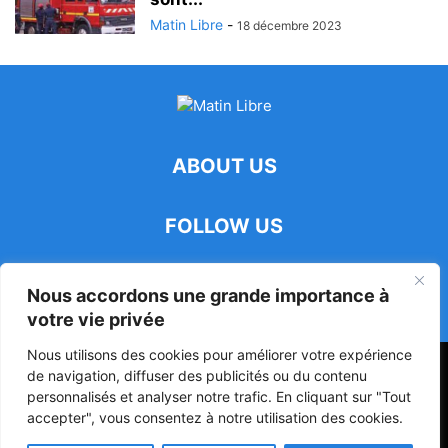
Matin Libre
-
18 décembre 2023
ABOUT US
FOLLOW US
Nous accordons une grande importance à
votre vie privée
Nous utilisons des cookies pour améliorer votre expérience
47ᵉ Assemblée Mondiale sur la Protection de la Vie Privée: Me
de navigation, diffuser des publicités ou du contenu
Luciano Hounkponou représente le Bénin à Séoul
personnalisés et analyser notre trafic. En cliquant sur "Tout
accepter", vous consentez à notre utilisation des cookies.
Politique
Société
Culture