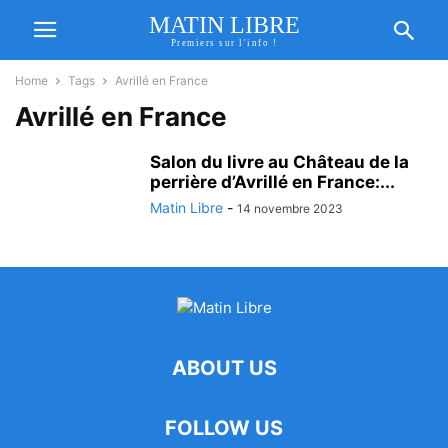
MATIN LIBRE
Premiers sur l'info !
Home
Tags
Avrillé en France
Avrillé en France
Salon du livre au Château de la
perrière d’Avrillé en France:...
Matin Libre
-
14 novembre 2023
ABOUT US
FOLLOW US