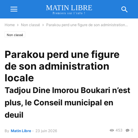
MATIN LIBRE
Premiers sur l'info !
Home
Non classé
Parakou perd une figure de son administration...
Non classé
Parakou perd une figure
de son administration
locale
Tadjou Dine Imorou Boukari n’est
plus, le Conseil municipal en
deuil
453
0
By
Matin Libre
-
23 juin 2026