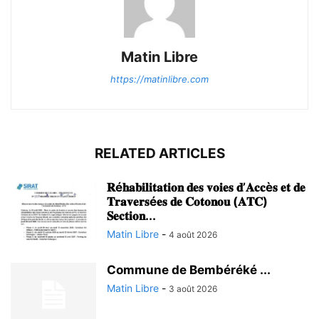
Matin Libre
https://matinlibre.com
RELATED ARTICLES
𝐑é𝐡𝐚𝐛𝐢𝐥𝐢𝐭𝐚𝐭𝐢𝐨𝐧 𝐝𝐞𝐬 𝐯𝐨𝐢𝐞𝐬 𝐝’𝐀𝐜𝐜è𝐬 𝐞𝐭 𝐝𝐞
𝐓𝐫𝐚𝐯𝐞𝐫𝐬é𝐞𝐬 𝐝𝐞 𝐂𝐨𝐭𝐨𝐧𝐨𝐮 (𝐀𝐓𝐂)
𝐒𝐞𝐜𝐭𝐢𝐨𝐧...
Matin Libre
-
4 août 2026
Commune de Bembéréké ...
Matin Libre
-
3 août 2026