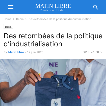
MATIN LIBRE
Premiers sur l'info !
Home
Bénin
Des retombées de la politique d’industrialisation
Bénin
Des retombées de la politique
d’industrialisation
1127
0
By
Matin Libre
-
12 juin 2026