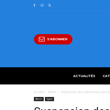
S'ABONNER
ACTUALITÉS
CAT
Accueil
Bénin
Suspension des subventions aux club
Bénin
Sport