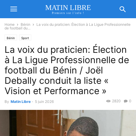
MATIN LIBRE
Premiers sur l'info !
Home
Bénin
La voix du praticien: Élection à La Ligue Professionnelle
de football du...
Bénin
Sport
La voix du praticien: Élection
à La Ligue Professionnelle de
football du Bénin / Joël
Debally conduit la liste «
Vision et Performance »
2820
0
By
Matin Libre
-
5 juin 2026