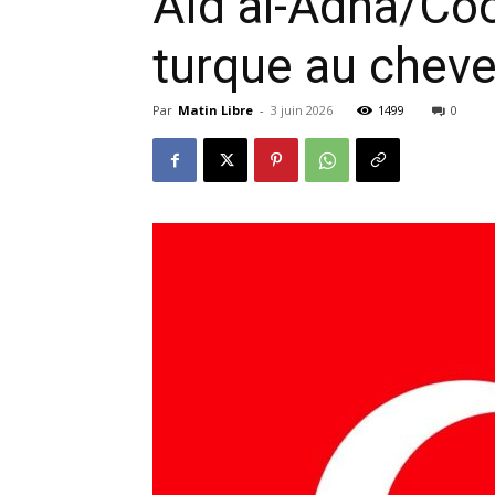
Aïd al-Adha/Coo
turque au cheve
Par
Matin Libre
-
3 juin 2026
1499
0