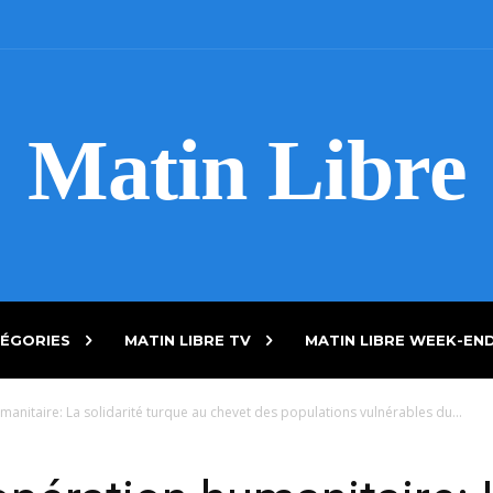
Matin Libre
ÉGORIES
MATIN LIBRE TV
MATIN LIBRE WEEK-EN
anitaire: La solidarité turque au chevet des populations vulnérables du...