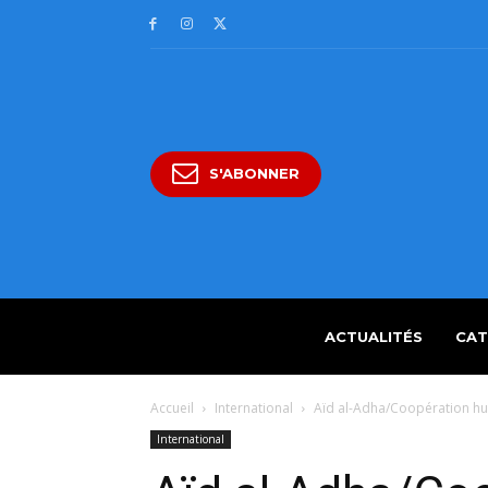
S'ABONNER
ACTUALITÉS
CAT
Accueil
International
Aïd al-Adha/Coopération hum
International