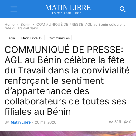
MATIN LIBRE
Premiers sur l'info !
Home
Bénin
COMMUNIQUÉ DE PRESSE: AGL au Bénin célèbre la
fête du Travail dans...
Bénin
Matin Libre TV
Communiqués
COMMUNIQUÉ DE PRESSE:
AGL au Bénin célèbre la fête
du Travail dans la convivialité
renforçant le sentiment
d’appartenance des
collaborateurs de toutes ses
filiales au Bénin
825
0
By
Matin Libre
-
20 mai 2026