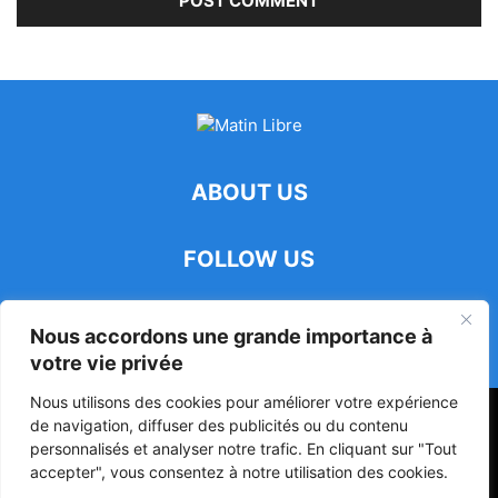
ABOUT US
FOLLOW US
Nous accordons une grande importance à
votre vie privée
Nous utilisons des cookies pour améliorer votre expérience
47ᵉ Assemblée Mondiale sur la Protection de la Vie Privée: Me
de navigation, diffuser des publicités ou du contenu
Luciano Hounkponou représente le Bénin à Séoul
personnalisés et analyser notre trafic. En cliquant sur "Tout
accepter", vous consentez à notre utilisation des cookies.
Politique
Société
Culture