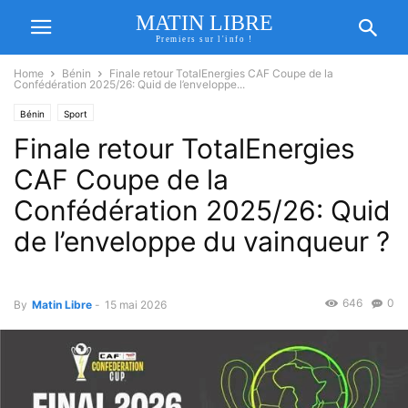
MATIN LIBRE
Premiers sur l'info !
Home
Bénin
Finale retour TotalEnergies CAF Coupe de la
Confédération 2025/26: Quid de l’enveloppe...
Bénin
Sport
Finale retour TotalEnergies
CAF Coupe de la
Confédération 2025/26: Quid
de l’enveloppe du vainqueur ?
646
0
By
Matin Libre
-
15 mai 2026