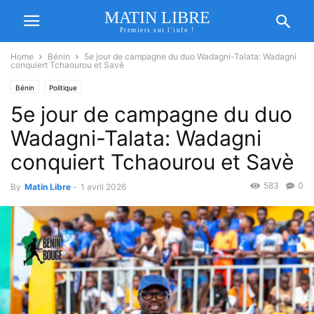
MATIN LIBRE
Premiers sur l'info !
Home
Bénin
5e jour de campagne du duo Wadagni-Talata: Wadagni
conquiert Tchaourou et Savè
Bénin
Politique
5e jour de campagne du duo
Wadagni-Talata: Wadagni
conquiert Tchaourou et Savè
583
0
By
Matin Libre
-
1 avril 2026