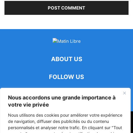
ABOUT US
FOLLOW US
Nous accordons une grande importance à
votre vie privée
Nous utilisons des cookies pour améliorer votre expérience
47ᵉ Assemblée Mondiale sur la Protection de la Vie Privée: Me
de navigation, diffuser des publicités ou du contenu
Luciano Hounkponou représente le Bénin à Séoul
personnalisés et analyser notre trafic. En cliquant sur "Tout