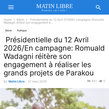
MATIN LIBRE
Premiers sur l'info !
Home
Bénin
Présidentielle du 12 Avril 2026/En campagne: Romuald
Wadagni réitère son engagement à...
Bénin
Politique
Présidentielle du 12 Avril
2026/En campagne: Romuald
Wadagni réitère son
engagement à réaliser les
grands projets de Parakou
641
0
By
Matin Libre
-
31 mars 2026