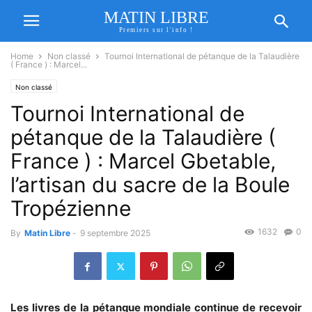
MATIN LIBRE
Premiers sur l'info !
Home
Non classé
Tournoi International de pétanque de la Talaudière
( France ) : Marcel...
Non classé
Tournoi International de
pétanque de la Talaudière (
France ) : Marcel Gbetable,
l’artisan du sacre de la Boule
Tropézienne
1632
0
By
Matin Libre
-
9 septembre 2025
Les livres de la pétanque mondiale continue de recevoir