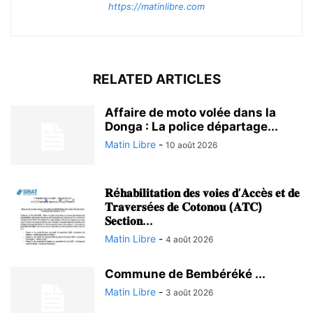
https://matinlibre.com
RELATED ARTICLES
Affaire de moto volée dans la
Donga : La police départage...
Matin Libre
-
10 août 2026
𝐑é𝐡𝐚𝐛𝐢𝐥𝐢𝐭𝐚𝐭𝐢𝐨𝐧 𝐝𝐞𝐬 𝐯𝐨𝐢𝐞𝐬 𝐝’𝐀𝐜𝐜è𝐬 𝐞𝐭 𝐝𝐞
𝐓𝐫𝐚𝐯𝐞𝐫𝐬é𝐞𝐬 𝐝𝐞 𝐂𝐨𝐭𝐨𝐧𝐨𝐮 (𝐀𝐓𝐂)
𝐒𝐞𝐜𝐭𝐢𝐨𝐧...
Matin Libre
-
4 août 2026
Commune de Bembéréké ...
Matin Libre
-
3 août 2026