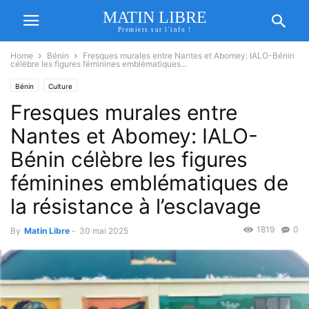
MATIN LIBRE
Premiers sur l'info !
Home
Bénin
Fresques murales entre Nantes et Abomey: IALO-Bénin
célèbre les figures féminines emblématiques...
Bénin
Culture
Fresques murales entre
Nantes et Abomey: IALO-
Bénin célèbre les figures
féminines emblématiques de
la résistance à l’esclavage
1819
0
By
Matin Libre
-
30 mai 2025