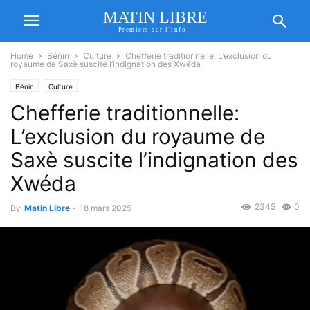
MATIN LIBRE
Premiers sur l'info !
Home
Bénin
Culture
Chefferie traditionnelle: L’exclusion du
royaume de Saxè suscite l’indignation des Xwéda
Bénin
Culture
Chefferie traditionnelle:
L’exclusion du royaume de
Saxè suscite l’indignation des
Xwéda
2345
0
By
Matin Libre
-
18 mars 2025