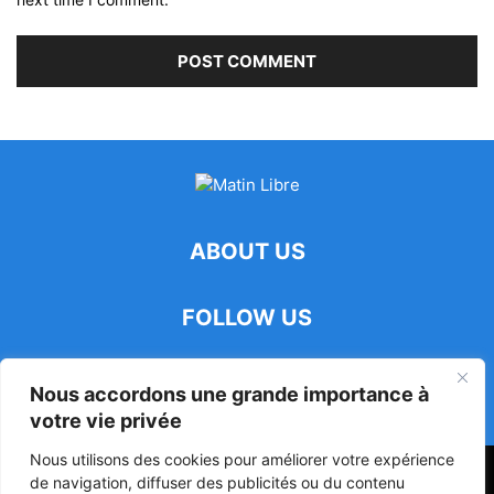
ABOUT US
FOLLOW US
Nous accordons une grande importance à
votre vie privée
Nous utilisons des cookies pour améliorer votre expérience
47ᵉ Assemblée Mondiale sur la Protection de la Vie Privée: Me
de navigation, diffuser des publicités ou du contenu