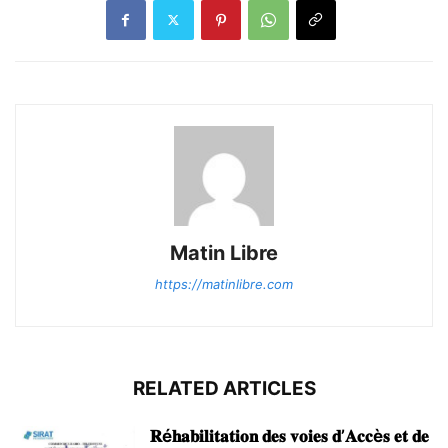
Matin Libre
https://matinlibre.com
RELATED ARTICLES
𝐑é𝐡𝐚𝐛𝐢𝐥𝐢𝐭𝐚𝐭𝐢𝐨𝐧 𝐝𝐞𝐬 𝐯𝐨𝐢𝐞𝐬 𝐝’𝐀𝐜𝐜è𝐬 𝐞𝐭 𝐝𝐞