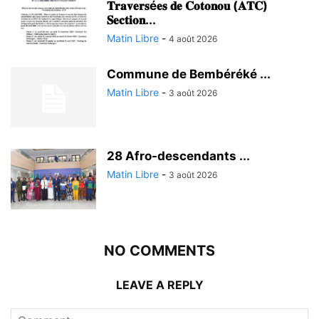
𝐓𝐫𝐚𝐯𝐞𝐫𝐬é𝐞𝐬 𝐝𝐞 𝐂𝐨𝐭𝐨𝐧𝐨𝐮 (𝐀𝐓𝐂)
𝐒𝐞𝐜𝐭𝐢𝐨𝐧...
Matin Libre
-
4 août 2026
Commune de Bembéréké ...
Matin Libre
-
3 août 2026
28 Afro-descendants ...
Matin Libre
-
3 août 2026
NO COMMENTS
LEAVE A REPLY