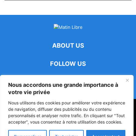
ABOUT US
FOLLOW US
Nous accordons une grande importance à
votre vie privée
Nous utilisons des cookies pour améliorer votre expérience
47ᵉ Assemblée Mondiale sur la Protection de la Vie Privée: Me
de navigation, diffuser des publicités ou du contenu
Luciano Hounkponou représente le Bénin à Séoul
personnalisés et analyser notre trafic. En cliquant sur "Tout
accepter", vous consentez à notre utilisation des cookies.
Politique
Société
Culture