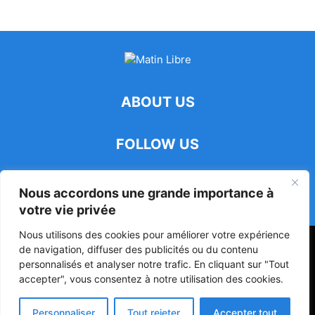
ABOUT US
FOLLOW US
Nous accordons une grande importance à
votre vie privée
Nous utilisons des cookies pour améliorer votre expérience
47ᵉ Assemblée Mondiale sur la Protection de la Vie Privée: Me
de navigation, diffuser des publicités ou du contenu
Luciano Hounkponou représente le Bénin à Séoul
personnalisés et analyser notre trafic. En cliquant sur "Tout
accepter", vous consentez à notre utilisation des cookies.
Politique
Société
Culture
Personnaliser
Tout rejeter
Accepter tout