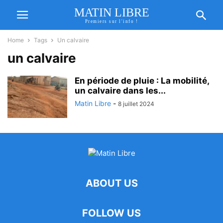
MATIN LIBRE
Premiers sur l'info !
Home
Tags
Un calvaire
un calvaire
En période de pluie : La mobilité,
un calvaire dans les...
Matin Libre
-
8 juillet 2024
ABOUT US
FOLLOW US