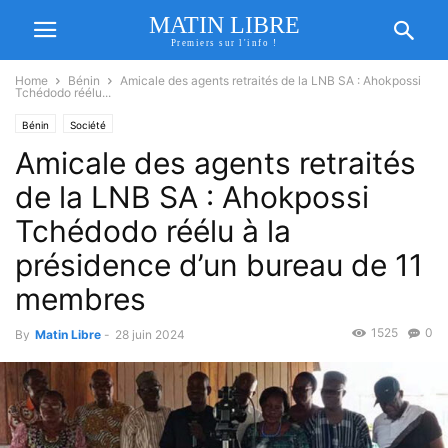
MATIN LIBRE
Premiers sur l'info !
Home
Bénin
Amicale des agents retraités de la LNB SA : Ahokpossi
Tchédodo réélu...
Bénin
Société
Amicale des agents retraités
de la LNB SA : Ahokpossi
Tchédodo réélu à la
présidence d’un bureau de 11
membres
1525
0
By
Matin Libre
-
28 juin 2024