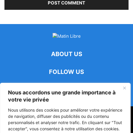
ABOUT US
FOLLOW US
Nous accordons une grande importance à
votre vie privée
Nous utilisons des cookies pour améliorer votre expérience
47ᵉ Assemblée Mondiale sur la Protection de la Vie Privée: Me
de navigation, diffuser des publicités ou du contenu
Luciano Hounkponou représente le Bénin à Séoul
personnalisés et analyser notre trafic. En cliquant sur "Tout
accepter", vous consentez à notre utilisation des cookies.
Politique
Société
Culture