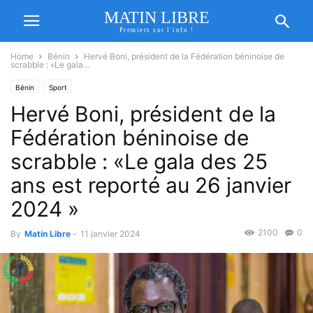
MATIN LIBRE
Premiers sur l'info !
Home
Bénin
Hervé Boni, président de la Fédération béninoise de
scrabble : «Le gala...
Bénin
Sport
Hervé Boni, président de la
Fédération béninoise de
scrabble : «Le gala des 25
ans est reporté au 26 janvier
2024 »
2100
0
By
Matin Libre
-
11 janvier 2024