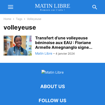
MATIN LIBRE
Premiers sur l'info !
Home
Tags
Volleyeuse
volleyeuse
Transfert d’une volleyeuse
béninoise aux EAU : Floriane
Armelle Amegnanglo signe...
Matin Libre
-
4 janvier 2024
ABOUT US
FOLLOW US