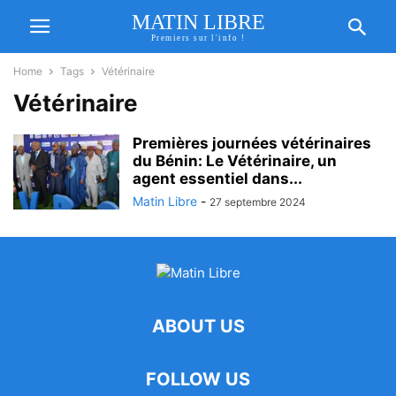
MATIN LIBRE
Premiers sur l'info !
Home
Tags
Vétérinaire
Vétérinaire
Premières journées vétérinaires
du Bénin: Le Vétérinaire, un
agent essentiel dans...
Matin Libre
-
27 septembre 2024
ABOUT US
FOLLOW US