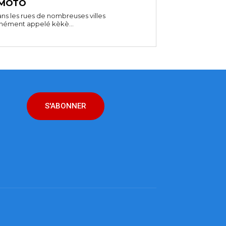
 MOTO
ns les rues de nombreuses villes
unément appelé kèkè...
S'ABONNER