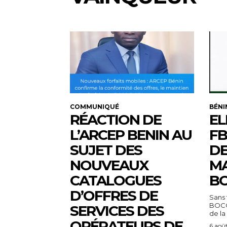
COMMUNIQUÉ
BÉNI
RÉACTION DE
EL
L’ARCEP BENIN AU
FB
SUJET DES
DE
NOUVEAUX
MA
CATALOGUES
BO
D’OFFRES DE
Sans 
BOCO
SERVICES DES
de la
OPÉRATEURS DE
6 aoû