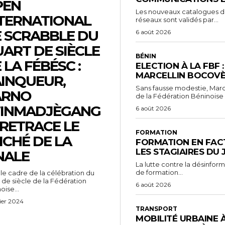
PEN
Les nouveaux catalogues d’o
TERNATIONAL
réseaux sont validés par...
 SCRABBLE DU
6 août 2026
ART DE SIÈCLE
BÉNIN
 LA FÉBÉSC :
ELECTION À LA FBF 
MARCELLIN BOCOVÈ
INQUEUR,
Sans fausse modestie, Marc
ARNO
de la Fédération Béninoise 
TINMADJÈGANG
6 août 2026
 RETRACE LE
FORMATION
ICHÉ DE LA
FORMATION EN FACT
LES STAGIAIRES DU
NALE
La lutte contre la désinfor
de formation...
le cadre de la célébration du
 de siècle de la Fédération
6 août 2026
oise...
ier 2024
TRANSPORT
MOBILITÉ URBAINE 