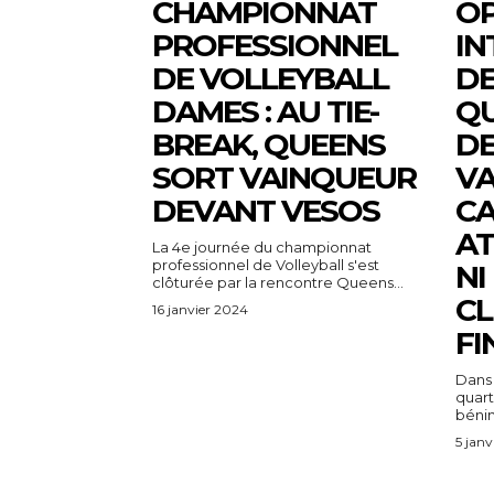
CHAMPIONNAT
O
PROFESSIONNEL
IN
DE VOLLEYBALL
DE
DAMES : AU TIE-
QU
BREAK, QUEENS
DE
SORT VAINQUEUR
VA
DEVANT VESOS
C
A
La 4e journée du championnat
professionnel de Volleyball s'est
NI
clôturée par la rencontre Queens...
CL
16 janvier 2024
FI
Dans 
quart
bénin
5 janv