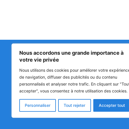
Nous accordons une grande importance à
Matin Libre
47ᵉ
votre vie privée
LA 
PRI
Premiers sur l'info !
Nous utilisons des cookies pour améliorer votre expérienc
HOU
BÉN
de navigation, diffuser des publicités ou du contenu
personnalisés et analyser notre trafic. En cliquant sur "Tou
POL
accepter", vous consentez à notre utilisation des cookies.
SOC
CUL
Personnaliser
Tout rejeter
Accepter tout
© Matin Libre, Tous droits réservés