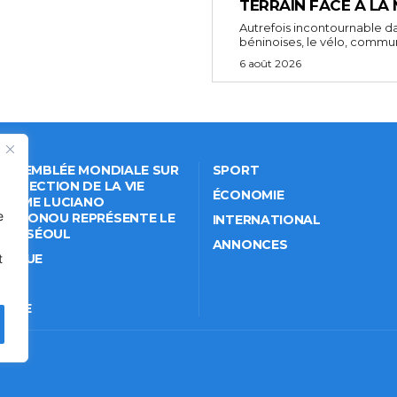
TERRAIN FACE À LA
Autrefois incontournable da
béninoises, le vélo, comm
6 août 2026
 ASSEMBLÉE MONDIALE SUR
SPORT
PROTECTION DE LA VIE
ÉCONOMIE
VÉE: ME LUCIANO
e
NKPONOU REPRÉSENTE LE
INTERNATIONAL
IN À SÉOUL
ANNONCES
t
ITIQUE
IÉTÉ
TURE