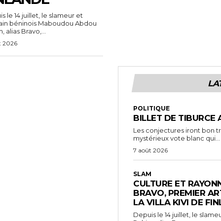
 le 14 juillet, le slameur et
vain béninois Maboudou Abdou
 alias Bravo,...
t 2026
LA
POLITIQUE
BILLET DE TIBURCE 
Les conjectures iront bon t
mystérieux vote blanc qui...
7 août 2026
SLAM
CULTURE ET RAYONN
BRAVO, PREMIER AR
LA VILLA KIVI DE FI
Depuis le 14 juillet, le sl