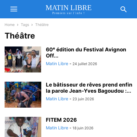
MATIN LIBRE
Premiers sur l'info !
Home
Tags
Théâtre
Théâtre
60ᵉ édition du Festival Avignon
Off...
Matin Libre
-
24 juillet 2026
Le bâtisseur de rêves prend enfin
la parole Jean-Yves Bagoudou :...
Matin Libre
-
23 juin 2026
FITEM 2026
Matin Libre
-
18 juin 2026