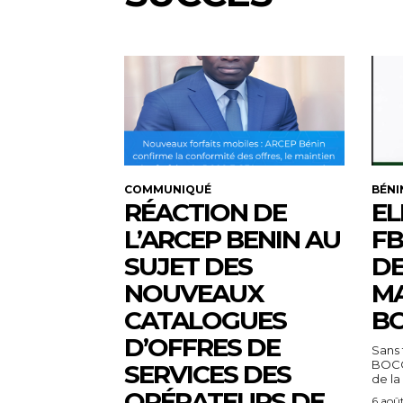
COMMUNIQUÉ
BÉNI
RÉACTION DE
EL
L’ARCEP BENIN AU
FB
SUJET DES
DE
NOUVEAUX
MA
CATALOGUES
BO
D’OFFRES DE
Sans 
BOCO
SERVICES DES
de la
OPÉRATEURS DE
6 aoû