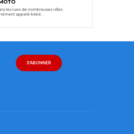
 MOTO
ns les rues de nombreuses villes
unément appelé kèkè...
S'ABONNER