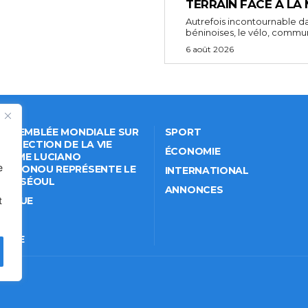
TERRAIN FACE À LA
Autrefois incontournable da
béninoises, le vélo, comm
6 août 2026
 ASSEMBLÉE MONDIALE SUR
SPORT
PROTECTION DE LA VIE
ÉCONOMIE
VÉE: ME LUCIANO
e
NKPONOU REPRÉSENTE LE
INTERNATIONAL
IN À SÉOUL
ANNONCES
t
ITIQUE
IÉTÉ
TURE