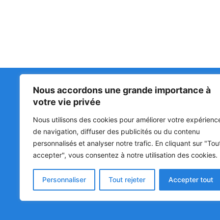
Nous accordons une grande importance à
Matin Libre
47ᵉ
votre vie privée
LA 
PRI
Premiers sur l'info !
Nous utilisons des cookies pour améliorer votre expérienc
HOU
BÉN
de navigation, diffuser des publicités ou du contenu
personnalisés et analyser notre trafic. En cliquant sur "Tou
POL
accepter", vous consentez à notre utilisation des cookies.
SOC
CUL
Personnaliser
Tout rejeter
Accepter tout
© Matin Libre, Tous droits réservés