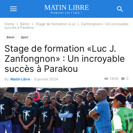
MATIN LIBRE
Premiers sur l'info !
Home
Bénin
Stage de formation «Luc J. Zanfongnon» : Un incroyable
succès à Parakou
Bénin
Sport
Stage de formation «Luc J.
Zanfongnon» : Un incroyable
succès à Parakou
1839
0
By
Matin Libre
-
9 janvier 2024