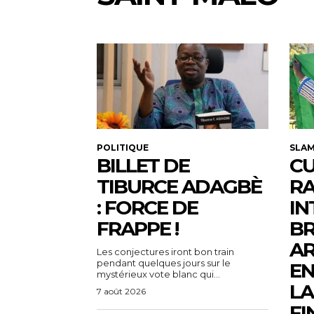
POLITIQUE
SLA
BILLET DE
CU
TIBURCE ADAGBÈ
R
: FORCE DE
IN
FRAPPE !
BR
AR
Les conjectures iront bon train
pendant quelques jours sur le
EN
mystérieux vote blanc qui...
LA
7 août 2026
FI