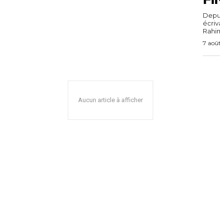
Depuis
écri
Rahim,
7 aoû
Aucun article à afficher