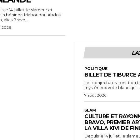
 le 14 juillet, le slameur et
vain béninois Maboudou Abdou
 alias Bravo,...
t 2026
LA
POLITIQUE
BILLET DE TIBURCE 
Les conjectures iront bon t
mystérieux vote blanc qui...
7 août 2026
SLAM
CULTURE ET RAYONN
BRAVO, PREMIER AR
LA VILLA KIVI DE FI
Depuis le 14 juillet, le sl