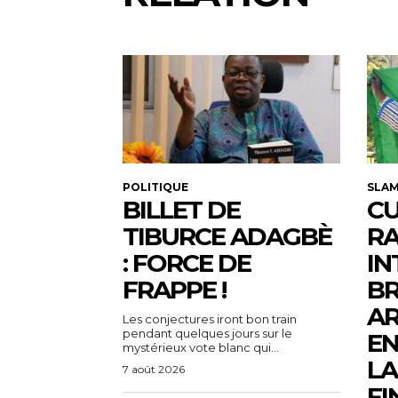
POLITIQUE
SLA
BILLET DE
CU
TIBURCE ADAGBÈ
R
: FORCE DE
IN
FRAPPE !
BR
AR
Les conjectures iront bon train
pendant quelques jours sur le
EN
mystérieux vote blanc qui...
LA
7 août 2026
FI