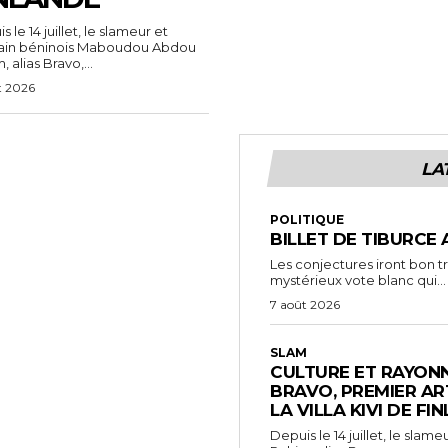
 le 14 juillet, le slameur et
vain béninois Maboudou Abdou
 alias Bravo,...
t 2026
LA
POLITIQUE
BILLET DE TIBURCE 
Les conjectures iront bon t
mystérieux vote blanc qui...
7 août 2026
SLAM
CULTURE ET RAYONN
BRAVO, PREMIER AR
LA VILLA KIVI DE FI
Depuis le 14 juillet, le sl