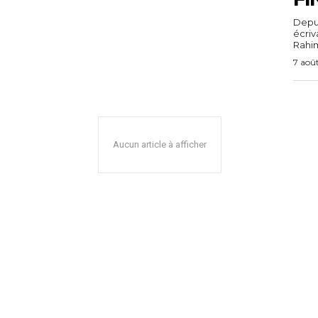
Depuis
écri
Rahim,
7 aoû
Aucun article à afficher