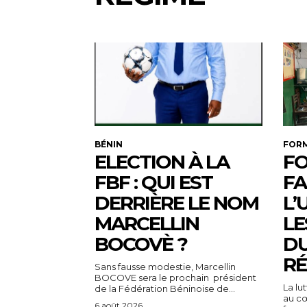
BÉNIN
FOR
ELECTION À LA
FO
FBF : QUI EST
FA
DERRIÈRE LE NOM
L’
MARCELLIN
LE
BOCOVÈ ?
DU
RÉ
Sans fausse modestie, Marcellin
BOCOVE sera le prochain président
La lu
de la Fédération Béninoise de...
au cœ
6 août 2026