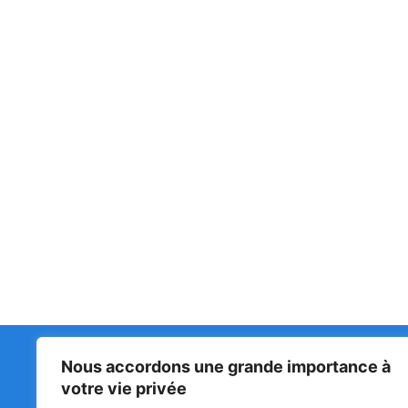
Nous accordons une grande importance à
Matin Libre
47ᵉ
votre vie privée
LA 
PRI