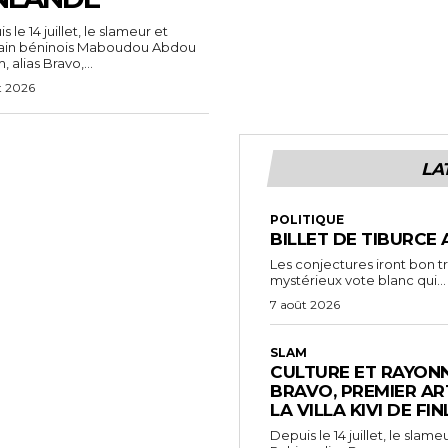
 le 14 juillet, le slameur et
vain béninois Maboudou Abdou
 alias Bravo,...
t 2026
LA
POLITIQUE
BILLET DE TIBURCE 
Les conjectures iront bon t
mystérieux vote blanc qui...
7 août 2026
SLAM
CULTURE ET RAYONN
BRAVO, PREMIER AR
LA VILLA KIVI DE FI
Depuis le 14 juillet, le sl