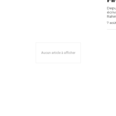
Depuis
écri
Rahim,
7 aoû
Aucun article à afficher