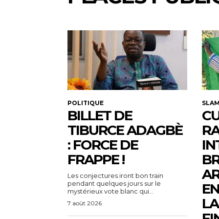
POLITIQUE
SLA
BILLET DE
CU
TIBURCE ADAGBÈ
R
: FORCE DE
IN
FRAPPE !
BR
AR
Les conjectures iront bon train
pendant quelques jours sur le
EN
mystérieux vote blanc qui...
LA
7 août 2026
FI