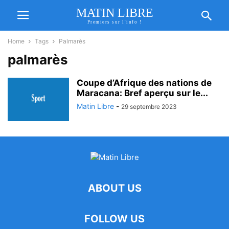
MATIN LIBRE
Premiers sur l'info !
Home
Tags
Palmarès
palmarès
Coupe d’Afrique des nations de
Maracana: Bref aperçu sur le...
Matin Libre
-
29 septembre 2023
ABOUT US
FOLLOW US