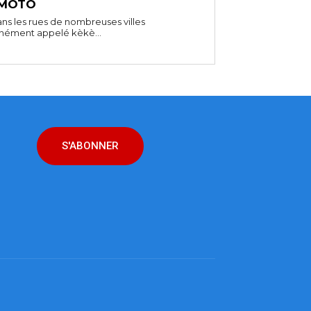
 MOTO
ns les rues de nombreuses villes
unément appelé kèkè...
S'ABONNER