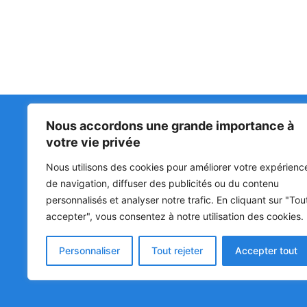
Nous accordons une grande importance à
Matin Libre
47ᵉ
votre vie privée
LA 
PRI
Premiers sur l'info !
Nous utilisons des cookies pour améliorer votre expérienc
HOU
BÉN
de navigation, diffuser des publicités ou du contenu
personnalisés et analyser notre trafic. En cliquant sur "Tou
POL
accepter", vous consentez à notre utilisation des cookies.
SOC
CUL
Personnaliser
Tout rejeter
Accepter tout
© Matin Libre, Tous droits réservés