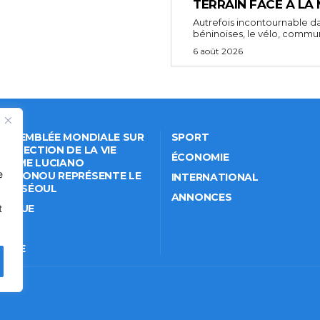
TERRAIN FACE À LA
Autrefois incontournable da
béninoises, le vélo, comm
6 août 2026
 ASSEMBLÉE MONDIALE SUR
SPORT
PROTECTION DE LA VIE
ÉCONOMIE
VÉE: ME LUCIANO
e
NKPONOU REPRÉSENTE LE
INTERNATIONAL
IN À SÉOUL
ANNONCES
t
ITIQUE
IÉTÉ
TURE