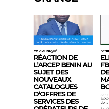
COMMUNIQUÉ
BÉNI
RÉACTION DE
EL
L’ARCEP BENIN AU
FB
SUJET DES
DE
NOUVEAUX
MA
CATALOGUES
BO
D’OFFRES DE
Sans 
BOCO
SERVICES DES
de la
OPÉRATEURS DE
6 aoû