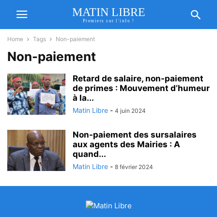
MATIN LIBRE
Premiers sur l'info !
Home
Tags
Non-paiement
Non-paiement
Retard de salaire, non-paiement
de primes : Mouvement d’humeur
à la...
Matin Libre
-
4 juin 2024
Non-paiement des sursalaires
aux agents des Mairies : A
quand...
Matin Libre
-
8 février 2024