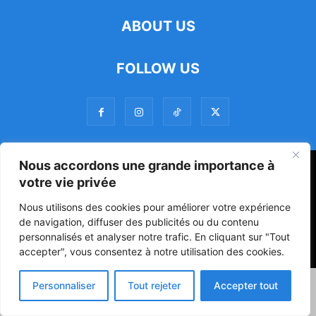
ABOUT US
FOLLOW US
Nous accordons une grande importance à
47ᵉ Assemblée Mondiale sur la Protection de la Vie Privée: Me
votre vie privée
Luciano Hounkponou représente le Bénin à Séoul
Nous utilisons des cookies pour améliorer votre expérience
Politique
Société
Culture
de navigation, diffuser des publicités ou du contenu
personnalisés et analyser notre trafic. En cliquant sur "Tout
© Powered by digitXplus Francophone
accepter", vous consentez à notre utilisation des cookies.
Personnaliser
Tout rejeter
Accepter tout