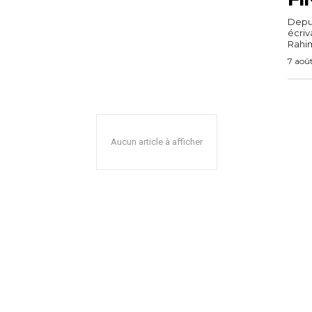
Depuis
écri
Rahim,
7 aoû
Aucun article à afficher