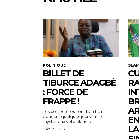
POLITIQUE
SLA
BILLET DE
CU
TIBURCE ADAGBÈ
R
: FORCE DE
IN
FRAPPE !
BR
AR
Les conjectures iront bon train
pendant quelques jours sur le
EN
mystérieux vote blanc qui...
LA
7 août 2026
FI