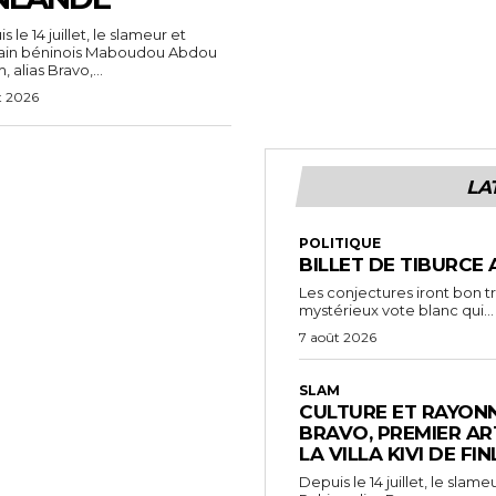
 le 14 juillet, le slameur et
vain béninois Maboudou Abdou
 alias Bravo,...
t 2026
LA
POLITIQUE
BILLET DE TIBURCE 
Les conjectures iront bon t
mystérieux vote blanc qui...
7 août 2026
SLAM
CULTURE ET RAYONN
BRAVO, PREMIER AR
LA VILLA KIVI DE FI
Depuis le 14 juillet, le sl