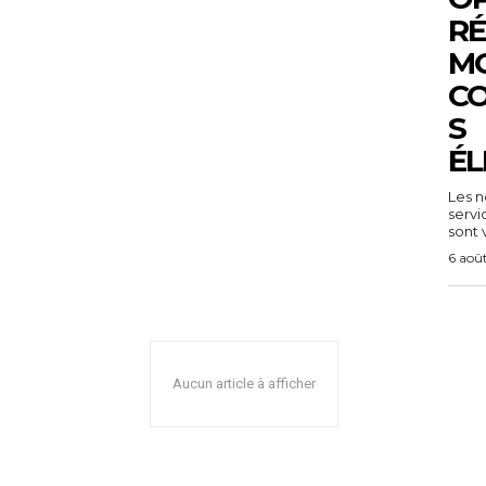
RÉ
MO
C
S
ÉL
Les n
servi
sont v
6 aoû
Aucun article à afficher