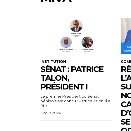
INSTITUTION
COM
SÉNAT : PATRICE
RÉ
TALON,
L’
PRÉSIDENT !
SU
N
Le premier Président du Sénat
béninois est connu : Patrice Talon. Il a
C
été...
D’
6 août 2026
SE
OP