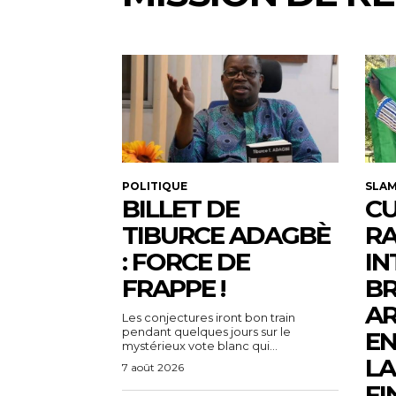
POLITIQUE
SLA
BILLET DE
CU
TIBURCE ADAGBÈ
R
: FORCE DE
IN
FRAPPE !
BR
AR
Les conjectures iront bon train
pendant quelques jours sur le
EN
mystérieux vote blanc qui...
LA
7 août 2026
FI