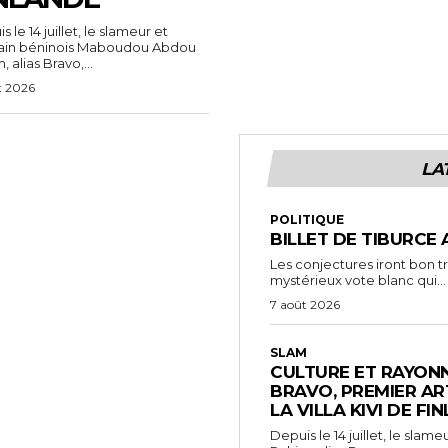
 le 14 juillet, le slameur et
vain béninois Maboudou Abdou
 alias Bravo,...
t 2026
LA
POLITIQUE
BILLET DE TIBURCE 
Les conjectures iront bon t
mystérieux vote blanc qui...
7 août 2026
SLAM
CULTURE ET RAYONN
BRAVO, PREMIER AR
LA VILLA KIVI DE FI
Depuis le 14 juillet, le sl