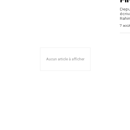
Depuis
écri
Rahim,
7 aoû
Aucun article à afficher