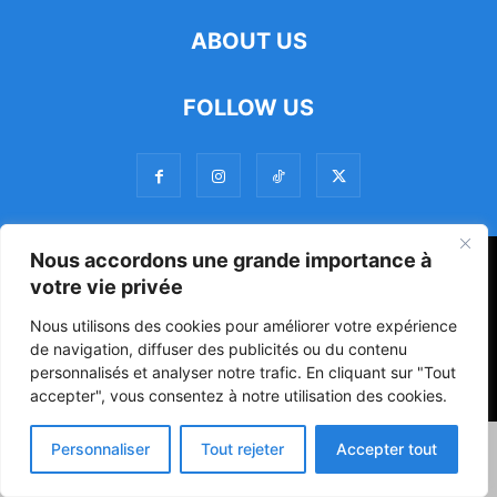
ABOUT US
FOLLOW US
Nous accordons une grande importance à
47ᵉ Assemblée Mondiale sur la Protection de la Vie Privée: Me
votre vie privée
Luciano Hounkponou représente le Bénin à Séoul
Nous utilisons des cookies pour améliorer votre expérience
Politique
Société
Culture
de navigation, diffuser des publicités ou du contenu
personnalisés et analyser notre trafic. En cliquant sur "Tout
© Powered by digitXplus Francophone
accepter", vous consentez à notre utilisation des cookies.
Personnaliser
Tout rejeter
Accepter tout