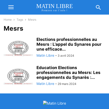
MATIN LIBRE
Premiers sur l'info !
Home
Tags
Mesrs
Mesrs
Elections professionnelles au
Mesrs : L’appel du Synares pour
une efficace...
Matin Libre
-
3 avril 2024
Education Elections
professionnelles au Mesrs: Les
engagements du Synarès :...
Matin Libre
-
29 mars 2024