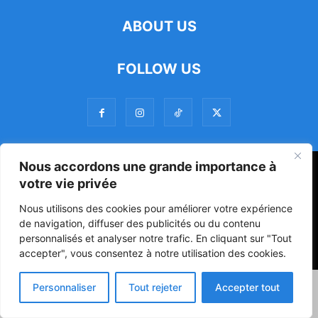
ABOUT US
FOLLOW US
Nous accordons une grande importance à
47ᵉ Assemblée Mondiale sur la Protection de la Vie Privée: Me
votre vie privée
Luciano Hounkponou représente le Bénin à Séoul
Nous utilisons des cookies pour améliorer votre expérience
Politique
Société
Culture
de navigation, diffuser des publicités ou du contenu
personnalisés et analyser notre trafic. En cliquant sur "Tout
© Powered by digitXplus Francophone
accepter", vous consentez à notre utilisation des cookies.
Personnaliser
Tout rejeter
Accepter tout