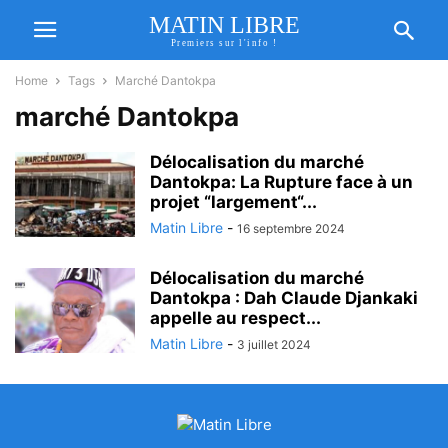
MATIN LIBRE
Premiers sur l'info !
Home
Tags
Marché Dantokpa
marché Dantokpa
Délocalisation du marché
Dantokpa: La Rupture face à un
projet “largement“...
Matin Libre
-
16 septembre 2024
Délocalisation du marché
Dantokpa : Dah Claude Djankaki
appelle au respect...
Matin Libre
-
3 juillet 2024