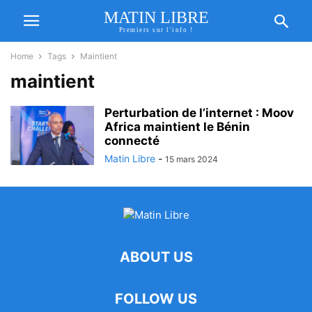
MATIN LIBRE
Premiers sur l'info !
Home
Tags
Maintient
maintient
Perturbation de l’internet : Moov
Africa maintient le Bénin
connecté
Matin Libre
-
15 mars 2024
ABOUT US
FOLLOW US