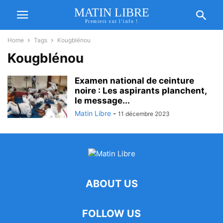
MATIN LIBRE
Premiers sur l'info !
Home
Tags
Kougblénou
Kougblénou
Examen national de ceinture
noire : Les aspirants planchent,
le message...
Matin Libre
-
11 décembre 2023
ABOUT US
FOLLOW US