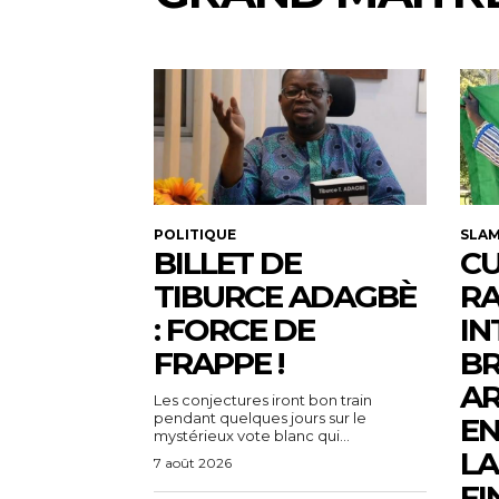
POLITIQUE
SLA
BILLET DE
CU
TIBURCE ADAGBÈ
R
: FORCE DE
IN
FRAPPE !
BR
AR
Les conjectures iront bon train
pendant quelques jours sur le
EN
mystérieux vote blanc qui...
LA
7 août 2026
FI