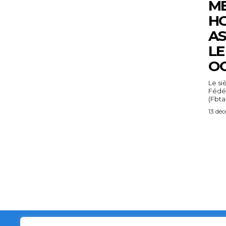
M
H
AS
LE
O
Le si
Fédé
(Fbtae
13 dé