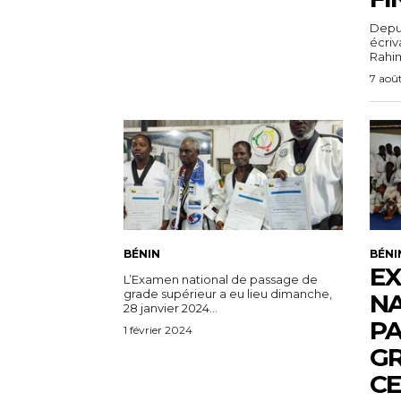
Depuis
écri
Rahim,
7 aoû
BÉNIN
BÉNI
E
L’Examen national de passage de
grade supérieur a eu lieu dimanche,
NA
28 janvier 2024...
PA
1 février 2024
GR
CE