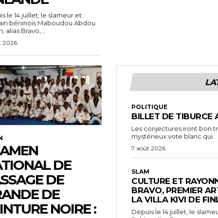
 le 14 juillet, le slameur et
vain béninois Maboudou Abdou
 alias Bravo,...
t 2026
LA
POLITIQUE
BILLET DE TIBURCE 
Les conjectures iront bon t
mystérieux vote blanc qui...
N
XAMEN
7 août 2026
TIONAL DE
SLAM
SSAGE DE
CULTURE ET RAYONN
BRAVO, PREMIER AR
ANDE DE
LA VILLA KIVI DE FI
INTURE NOIRE :
Depuis le 14 juillet, le sl