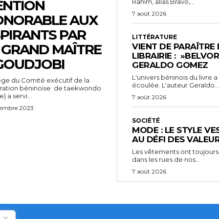
ENTION
Rahim, alias Bravo,...
7 août 2026
ONORABLE AUX
PIRANTS PAR
LITTÉRATURE
 GRAND MAÎTRE
VIENT DE PARAÎTRE
LIBRAIRIE : »BELVO
GOUDJOBI
GERALDO GOMEZ
L'univers béninois du livre
ège du Comité exécutif de la
écoulée. L'auteur Geraldo...
ration béninoise de taekwondo
) a servi...
7 août 2026
cembre 2023
SOCIÉTÉ
MODE : LE STYLE VE
AU DÉFI DES VALEU
Les vêtements ont toujours
dans les rues de nos...
7 août 2026