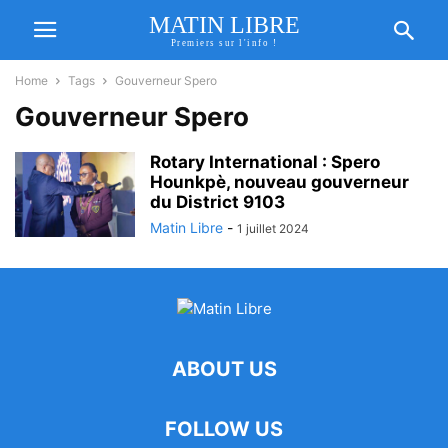
MATIN LIBRE
Premiers sur l'info !
Home
Tags
Gouverneur Spero
Gouverneur Spero
Rotary International : Spero
Hounkpè, nouveau gouverneur
du District 9103
Matin Libre
-
1 juillet 2024
ABOUT US
FOLLOW US