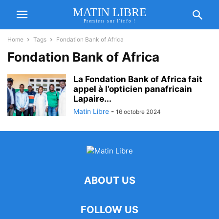
MATIN LIBRE
Premiers sur l'info !
Home
Tags
Fondation Bank of Africa
Fondation Bank of Africa
La Fondation Bank of Africa fait
appel à l’opticien panafricain
Lapaire...
Matin Libre
-
16 octobre 2024
ABOUT US
FOLLOW US