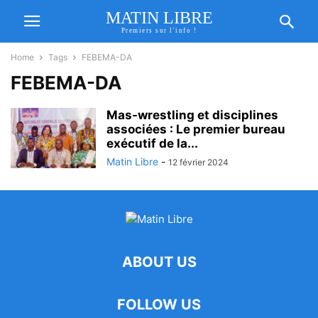
MATIN LIBRE
Premiers sur l'info !
Home
Tags
FEBEMA-DA
FEBEMA-DA
Mas-wrestling et disciplines
associées : Le premier bureau
exécutif de la...
Matin Libre
-
12 février 2024
ABOUT US
FOLLOW US