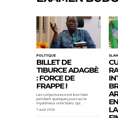
POLITIQUE
SLA
BILLET DE
CU
TIBURCE ADAGBÈ
R
: FORCE DE
IN
FRAPPE !
BR
AR
Les conjectures iront bon train
pendant quelques jours sur le
EN
mystérieux vote blanc qui...
LA
7 août 2026
FI