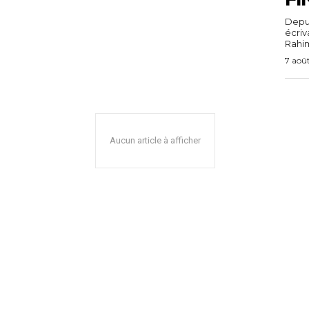
Depuis
écri
Rahim,
7 aoû
Aucun article à afficher