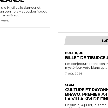
 le 14 juillet, le slameur et
vain béninois Maboudou Abdou
 alias Bravo,...
t 2026
LA
POLITIQUE
BILLET DE TIBURCE 
Les conjectures iront bon t
mystérieux vote blanc qui...
7 août 2026
SLAM
CULTURE ET RAYONN
BRAVO, PREMIER AR
LA VILLA KIVI DE FI
Depuis le 14 juillet, le sl