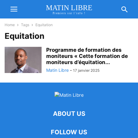
MATIN LIBRE
Premiers sur l'info !
Home
Tags
Equitation
Equitation
Programme de formation des
moniteurs « Cette formation de
moniteurs d’équitation...
Matin Libre
-
17 janvier 2025
ABOUT US
FOLLOW US